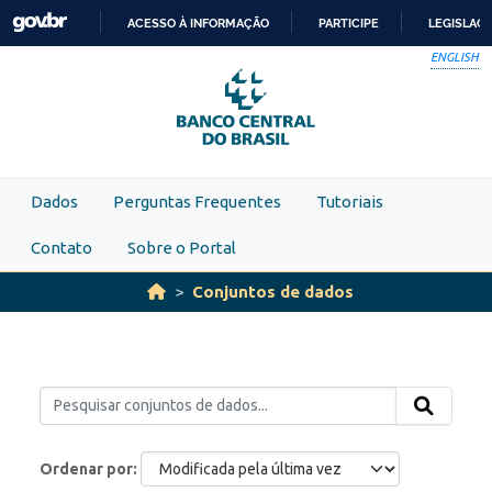
Skip to main content
ACESSO À INFORMAÇÃO
PARTICIPE
LEGISLAÇ
IR
ENGLISH
PARA
O
CONTEÚDO
Dados
Perguntas Frequentes
Tutoriais
Contato
Sobre o Portal
Conjuntos de dados
Ordenar por