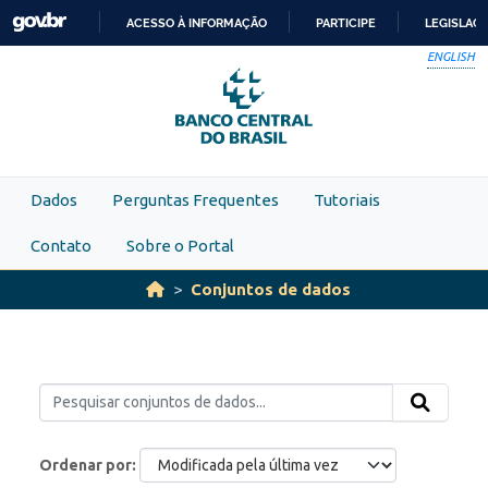
Skip to main content
ACESSO À INFORMAÇÃO
PARTICIPE
LEGISLAÇ
IR
ENGLISH
PARA
O
CONTEÚDO
Dados
Perguntas Frequentes
Tutoriais
Contato
Sobre o Portal
Conjuntos de dados
Ordenar por