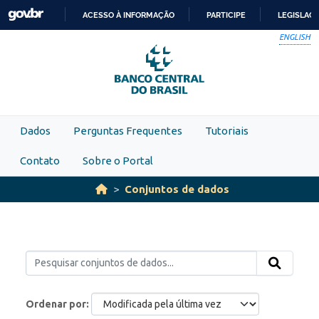
Skip to main content
ACESSO À INFORMAÇÃO
PARTICIPE
LEGISLAÇ
IR
ENGLISH
PARA
O
CONTEÚDO
Dados
Perguntas Frequentes
Tutoriais
Contato
Sobre o Portal
Conjuntos de dados
Ordenar por