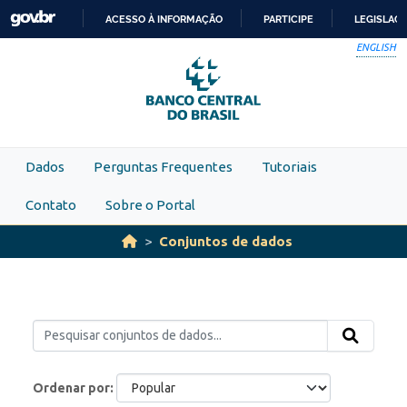
Skip to main content
ACESSO À INFORMAÇÃO
PARTICIPE
LEGISLAÇ
IR
ENGLISH
PARA
O
CONTEÚDO
Dados
Perguntas Frequentes
Tutoriais
Contato
Sobre o Portal
Conjuntos de dados
Ordenar por