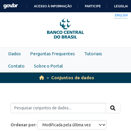
Skip to main content
ACESSO À INFORMAÇÃO
PARTICIPE
LEGISLAÇ
IR
ENGLISH
PARA
O
CONTEÚDO
Dados
Perguntas Frequentes
Tutoriais
Contato
Sobre o Portal
Conjuntos de dados
Ordenar por