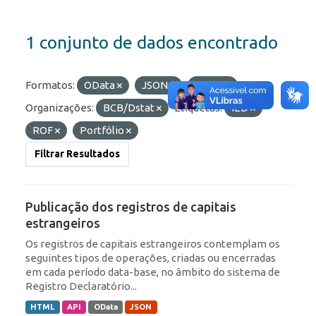
1 conjunto de dados encontrado
Formatos:
OData
JSON
HTML
Organizações:
BCB/Dstat
Etiquetas:
IED
ROF
Portfólio
Filtrar Resultados
Publicação dos registros de capitais
estrangeiros
Os registros de capitais estrangeiros contemplam os
seguintes tipos de operações, criadas ou encerradas
em cada período data-base, no âmbito do sistema de
Registro Declaratório...
HTML
API
OData
JSON