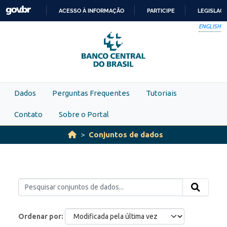
Skip to main content
ACESSO À INFORMAÇÃO
PARTICIPE
LEGISLAÇ
IR
ENGLISH
PARA
O
CONTEÚDO
Dados
Perguntas Frequentes
Tutoriais
Contato
Sobre o Portal
Conjuntos de dados
Ordenar por