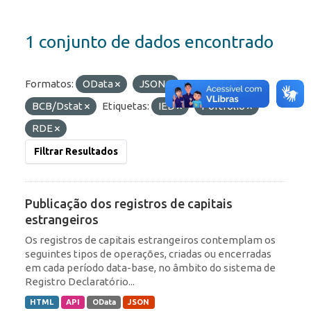
1 conjunto de dados encontrado
Formatos:
OData
JSON
Organizações:
BCB/Dstat
Etiquetas:
IED
Portfólio
RDE
Filtrar Resultados
Publicação dos registros de capitais
estrangeiros
Os registros de capitais estrangeiros contemplam os
seguintes tipos de operações, criadas ou encerradas
em cada período data-base, no âmbito do sistema de
Registro Declaratório...
HTML
API
OData
JSON