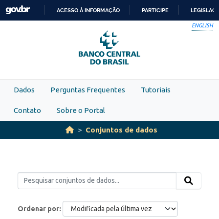
Skip to main content
ACESSO À INFORMAÇÃO
PARTICIPE
LEGISLAÇ
IR
ENGLISH
PARA
O
CONTEÚDO
Dados
Perguntas Frequentes
Tutoriais
Contato
Sobre o Portal
Conjuntos de dados
Ordenar por