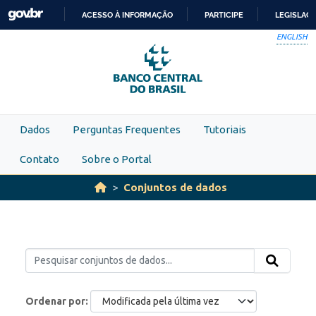
Skip to main content
ACESSO À INFORMAÇÃO
PARTICIPE
LEGISLAÇ
IR
ENGLISH
PARA
O
CONTEÚDO
Dados
Perguntas Frequentes
Tutoriais
Contato
Sobre o Portal
Conjuntos de dados
Ordenar por