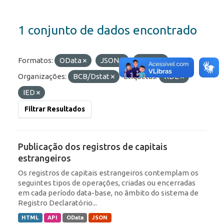
1 conjunto de dados encontrado
Formatos:
OData
JSON
HTML
Organizações:
BCB/Dstat
Etiquetas:
RDE
IED
Filtrar Resultados
Publicação dos registros de capitais
estrangeiros
Os registros de capitais estrangeiros contemplam os
seguintes tipos de operações, criadas ou encerradas
em cada período data-base, no âmbito do sistema de
Registro Declaratório...
HTML
API
OData
JSON