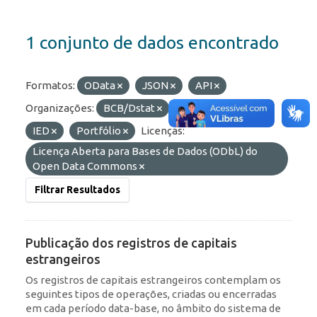
1 conjunto de dados encontrado
Formatos:
OData
JSON
API
Organizações:
BCB/Dstat
Etiquetas:
RDE
IED
Portfólio
Licenças:
Licença Aberta para Bases de Dados (ODbL) do
Open Data Commons
Filtrar Resultados
Publicação dos registros de capitais
estrangeiros
Os registros de capitais estrangeiros contemplam os
seguintes tipos de operações, criadas ou encerradas
em cada período data-base, no âmbito do sistema de