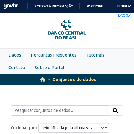
Skip to main content
ACESSO À INFORMAÇÃO
PARTICIPE
LEGISLAÇ
IR
ENGLISH
PARA
O
CONTEÚDO
Dados
Perguntas Frequentes
Tutoriais
Contato
Sobre o Portal
Conjuntos de dados
Ordenar por