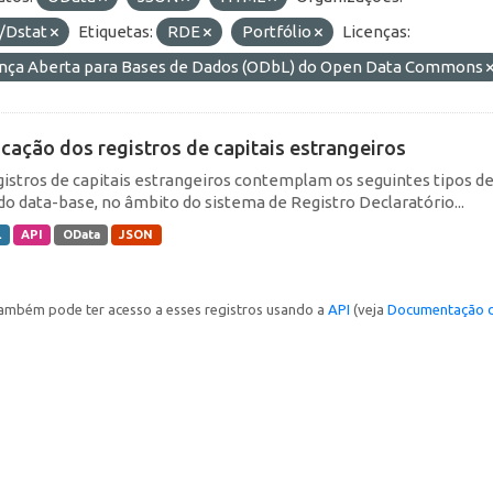
/Dstat
Etiquetas:
RDE
Portfólio
Licenças:
ença Aberta para Bases de Dados (ODbL) do Open Data Commons
icação dos registros de capitais estrangeiros
gistros de capitais estrangeiros contemplam os seguintes tipos d
do data-base, no âmbito do sistema de Registro Declaratório...
L
API
OData
JSON
ambém pode ter acesso a esses registros usando a
API
(veja
Documentação d