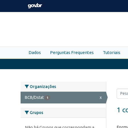
Skip to main content
Dados
Perguntas Frequentes
Tutoriais
Organizações
BCB/Dstat
x
1
1 c
Grupos
Forma
Não há Grupos que correspondam a