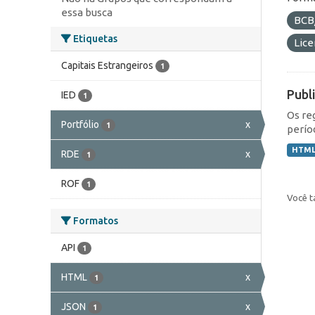
essa busca
BCB
Etiquetas
Lic
Capitais Estrangeiros
1
Publ
IED
1
Os re
Portfólio
x
1
perío
HTM
RDE
x
1
ROF
1
Você t
Formatos
API
1
HTML
x
1
JSON
x
1