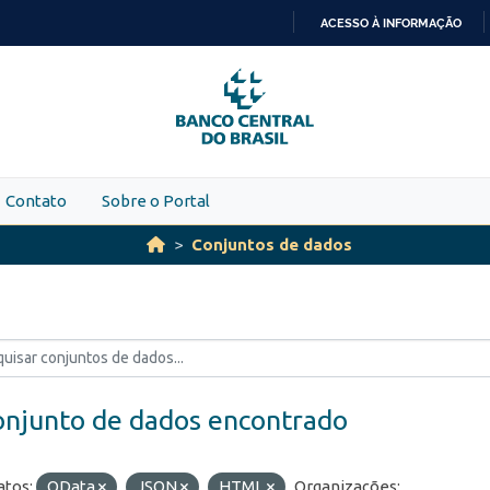
ACESSO À INFORMAÇÃO
IR
PARA
O
CONTEÚDO
Contato
Sobre o Portal
Conjuntos de dados
onjunto de dados encontrado
tos:
OData
JSON
HTML
Organizações: