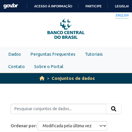
Skip to main content
ACESSO À INFORMAÇÃO
PARTICIPE
LEGISLAÇ
IR
ENGLISH
PARA
O
CONTEÚDO
Dados
Perguntas Frequentes
Tutoriais
Contato
Sobre o Portal
Conjuntos de dados
Ordenar por