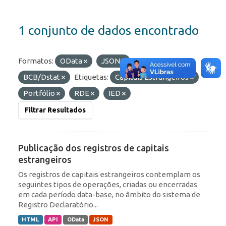
1 conjunto de dados encontrado
Formatos:
OData
JSON
Organizações:
BCB/Dstat
Etiquetas:
Capitais Estrangeiros
Portfólio
RDE
IED
Filtrar Resultados
Publicação dos registros de capitais
estrangeiros
Os registros de capitais estrangeiros contemplam os
seguintes tipos de operações, criadas ou encerradas
em cada período data-base, no âmbito do sistema de
Registro Declaratório...
HTML
API
OData
JSON