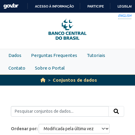
Skip to main content
ACESSO À INFORMAÇÃO
PARTICIPE
LEGISLAÇ
IR
ENGLISH
PARA
O
CONTEÚDO
Dados
Perguntas Frequentes
Tutoriais
Contato
Sobre o Portal
Conjuntos de dados
Ordenar por