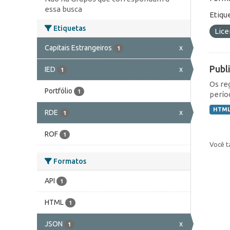
essa busca
Etiqu
Etiquetas
Lic
Capitais Estrangeiros
x
1
Publ
IED
x
1
Os re
Portfólio
1
perío
HTM
RDE
x
1
ROF
1
Você t
Formatos
API
1
HTML
1
JSON
x
1