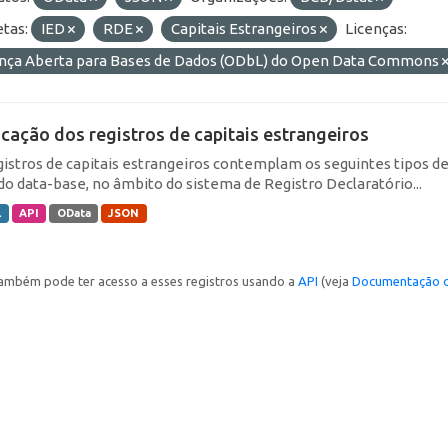
etas:
IED
RDE
Capitais Estrangeiros
Licenças:
ença Aberta para Bases de Dados (ODbL) do Open Data Commons
icação dos registros de capitais estrangeiros
gistros de capitais estrangeiros contemplam os seguintes tipos d
do data-base, no âmbito do sistema de Registro Declaratório...
L
API
OData
JSON
ambém pode ter acesso a esses registros usando a
API
(veja
Documentação d