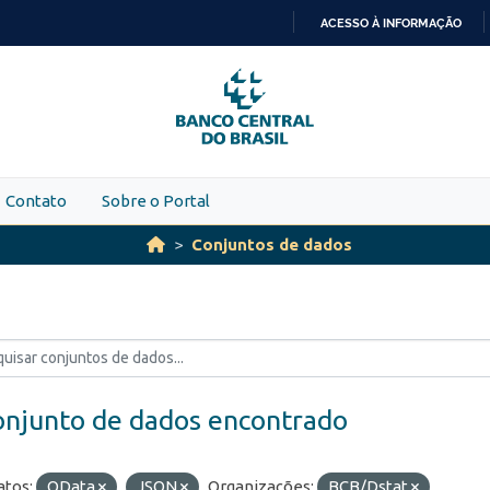
ACESSO À INFORMAÇÃO
IR
PARA
O
CONTEÚDO
Contato
Sobre o Portal
Conjuntos de dados
onjunto de dados encontrado
tos:
OData
JSON
Organizações:
BCB/Dstat