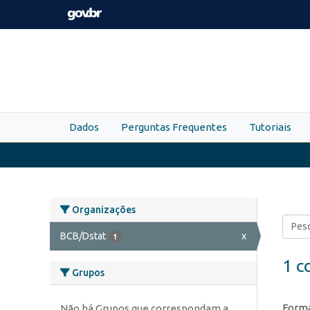
Skip to main content
Dados
Perguntas Frequentes
Tutoriais
Organizações
BCB/Dstat
x
1
1 c
Grupos
Forma
Não há Grupos que correspondam a