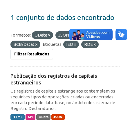
1 conjunto de dados encontrado
Formatos:
OData
JSON
Organizações:
BCB/Dstat
Etiquetas:
IED
RDE
Filtrar Resultados
Publicação dos registros de capitais
estrangeiros
Os registros de capitais estrangeiros contemplam os
seguintes tipos de operações, criadas ou encerradas
em cada período data-base, no âmbito do sistema de
Registro Declaratório...
HTML
API
OData
JSON