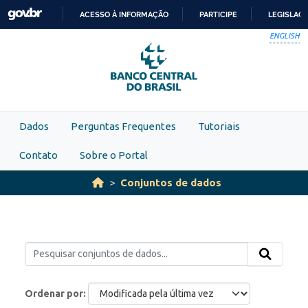
Skip to main content
ACESSO À INFORMAÇÃO
PARTICIPE
LEGISLAÇ
IR
ENGLISH
PARA
O
CONTEÚDO
Dados
Perguntas Frequentes
Tutoriais
Contato
Sobre o Portal
Conjuntos de dados
Ordenar por