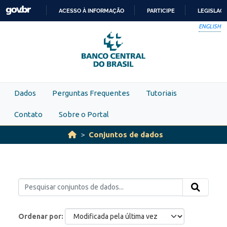
Skip to main content
ACESSO À INFORMAÇÃO
PARTICIPE
LEGISLAÇ
IR
ENGLISH
PARA
O
CONTEÚDO
Dados
Perguntas Frequentes
Tutoriais
Contato
Sobre o Portal
Conjuntos de dados
Ordenar por