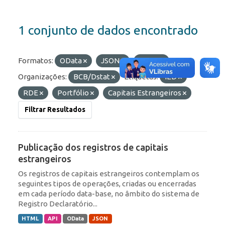
1 conjunto de dados encontrado
Formatos:
OData
JSON
HTML
Organizações:
BCB/Dstat
Etiquetas:
IED
RDE
Portfólio
Capitais Estrangeiros
Filtrar Resultados
Publicação dos registros de capitais
estrangeiros
Os registros de capitais estrangeiros contemplam os
seguintes tipos de operações, criadas ou encerradas
em cada período data-base, no âmbito do sistema de
Registro Declaratório...
HTML
API
OData
JSON