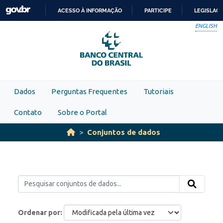
Skip to main content
ACESSO À INFORMAÇÃO
PARTICIPE
LEGISLAÇ
IR
ENGLISH
PARA
O
CONTEÚDO
Dados
Perguntas Frequentes
Tutoriais
Contato
Sobre o Portal
Conjuntos de dados
Ordenar por