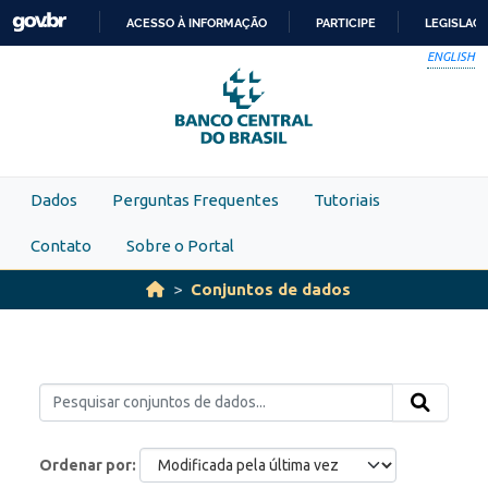
Skip to main content
ACESSO À INFORMAÇÃO
PARTICIPE
LEGISLAÇ
IR
ENGLISH
PARA
O
CONTEÚDO
Dados
Perguntas Frequentes
Tutoriais
Contato
Sobre o Portal
Conjuntos de dados
Ordenar por