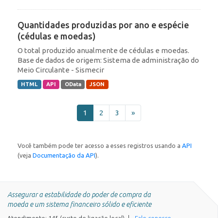
Quantidades produzidas por ano e espécie
(cédulas e moedas)
O total produzido anualmente de cédulas e moedas.
Base de dados de origem: Sistema de administração do
Meio Circulante - Sismecir
HTML
API
OData
JSON
1
2
3
»
Você também pode ter acesso a esses registros usando a
API
(veja
Documentação da API
).
Assegurar a estabilidade do poder de compra da
moeda e um sistema financeiro sólido e eficiente
Atendimento: 145 (custo de ligação local)
Fale conosco