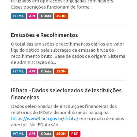
utilizados em operações conjugadas com dealers.
Essas operações funcionam de forma...
HTML
API
OData
JSON
Emissões e Recolhimentos
O total das emissões e recolhimentos diários e o valor
líquido obtido pela subtração da emissão bruta do
recolhimento bruto. Base de dados de origem: Sistema
de administração do...
HTML
API
OData
JSON
IFData - Dados selecionados de instituições
financeiras
Dados selecionados de instituições financeiras dos
relatórios do IFData disponibilizados na página
https://www3.bcb.gov.br/ifdata/
em formato de dados
abertos. No IFData são...
HTML
API
OData
JSON
PDF