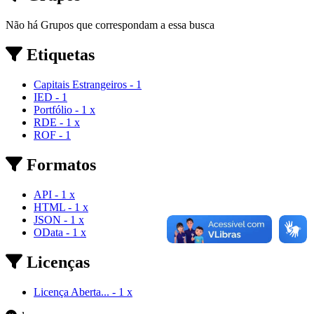
Não há Grupos que correspondam a essa busca
Etiquetas
Capitais Estrangeiros
-
1
IED
-
1
Portfólio
-
1
x
RDE
-
1
x
ROF
-
1
Formatos
API
-
1
x
HTML
-
1
x
JSON
-
1
x
OData
-
1
x
Licenças
Licença Aberta...
-
1
x