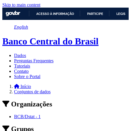
Skip to main content
ACESSO À INFORMAÇÃO
PARTICIPE
LEGISLA
IR
English
PARA
O
CONTEÚDO
Banco Central do Brasil
Dados
Perguntas Frequentes
Tutoriais
Contato
Sobre o Portal
Início
Conjuntos de dados
Organizações
BCB/Dstat
-
1
Grupos