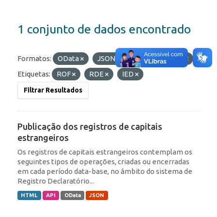
1 conjunto de dados encontrado
Formatos:
OData
JSON
API
HTML
Etiquetas:
ROF
RDE
IED
Filtrar Resultados
Publicação dos registros de capitais
estrangeiros
Os registros de capitais estrangeiros contemplam os
seguintes tipos de operações, criadas ou encerradas
em cada período data-base, no âmbito do sistema de
Registro Declaratório...
HTML
API
OData
JSON