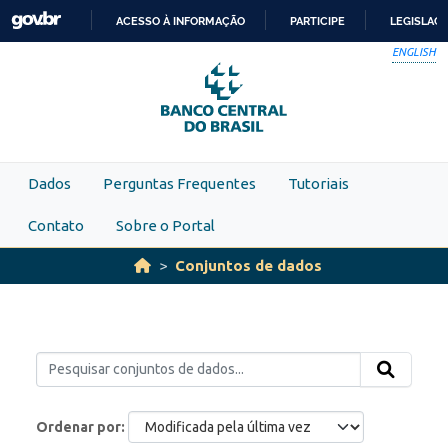
Skip to main content
ACESSO À INFORMAÇÃO
PARTICIPE
LEGISLAÇ
IR
ENGLISH
PARA
O
CONTEÚDO
Dados
Perguntas Frequentes
Tutoriais
Contato
Sobre o Portal
Conjuntos de dados
Ordenar por