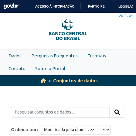
Skip to main content
ACESSO À INFORMAÇÃO
PARTICIPE
LEGISLAÇ
IR
ENGLISH
PARA
O
CONTEÚDO
Dados
Perguntas Frequentes
Tutoriais
Contato
Sobre o Portal
Conjuntos de dados
Ordenar por