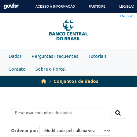
Skip to main content
ACESSO À INFORMAÇÃO
PARTICIPE
LEGISLAÇ
IR
ENGLISH
PARA
O
CONTEÚDO
Dados
Perguntas Frequentes
Tutoriais
Contato
Sobre o Portal
Conjuntos de dados
Ordenar por