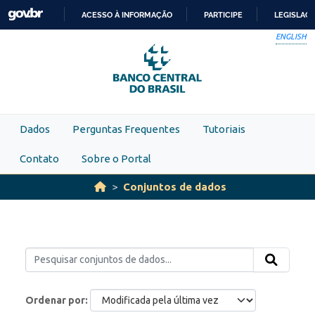
Skip to main content
ACESSO À INFORMAÇÃO
PARTICIPE
LEGISLAÇ
IR
ENGLISH
PARA
O
CONTEÚDO
Dados
Perguntas Frequentes
Tutoriais
Contato
Sobre o Portal
Conjuntos de dados
Ordenar por