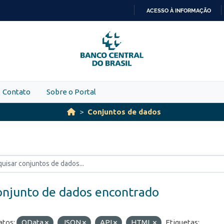
ACESSO À INFORMAÇÃO
IR
PARA
O
CONTEÚDO
Contato
Sobre o Portal
Conjuntos de dados
onjunto de dados encontrado
tos:
OData
JSON
API
HTML
Etiquetas: