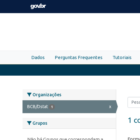
Skip to main content
Dados
Perguntas Frequentes
Tutoriais
Organizações
BCB/Dstat
x
1
1 c
Grupos
Forma
Não há Grupos que correspondam a