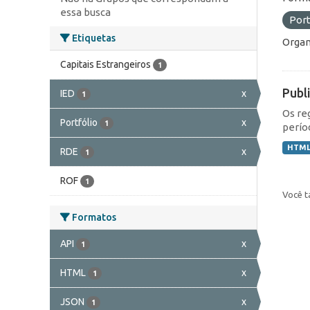
essa busca
Port
Etiquetas
Organ
Capitais Estrangeiros
1
Publ
IED
x
1
Os re
Portfólio
x
1
perío
HTM
RDE
x
1
ROF
1
Você t
Formatos
API
x
1
HTML
x
1
JSON
x
1