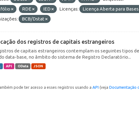
fólio
RDE
IED
Licenças:
Licença Aberta para Bas
izações:
BCB/Dstat
icação dos registros de capitais estrangeiros
gistros de capitais estrangeiros contemplam os seguintes tipos d
do data-base, no âmbito do sistema de Registro Declaratório...
L
API
OData
JSON
ambém pode ter acesso a esses registros usando a
API
(veja
Documentação d