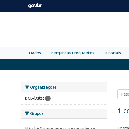
Skip to main content
Dados
Perguntas Frequentes
Tutoriais
Organizações
BCB/Dstat
1
1 c
Grupos
Forma
Não há Grupos que correspondam a