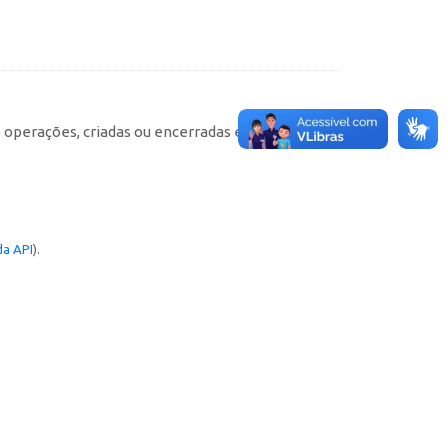
e operações, criadas ou encerradas em cada
a API
).