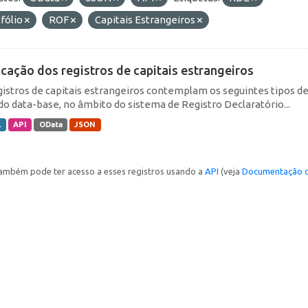
fólio
ROF
Capitais Estrangeiros
icação dos registros de capitais estrangeiros
gistros de capitais estrangeiros contemplam os seguintes tipos d
do data-base, no âmbito do sistema de Registro Declaratório...
L
API
OData
JSON
ambém pode ter acesso a esses registros usando a
API
(veja
Documentação d