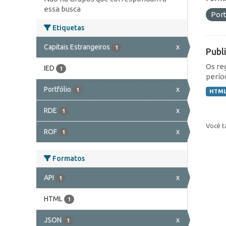
essa busca
Port
Etiquetas
Capitais Estrangeiros
x
1
Publ
Os re
IED
1
perío
Portfólio
x
1
HTM
RDE
x
1
Você t
ROF
x
1
Formatos
API
x
1
HTML
1
JSON
x
1