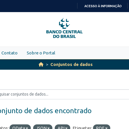
ACESSO À INFORMAÇÃO
IR
PARA
O
CONTEÚDO
Contato
Sobre o Portal
Conjuntos de dados
onjunto de dados encontrado
tos:
OData
JSON
API
Etiquetas:
RDE