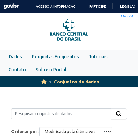
Skip to main content
ACESSO À INFORMAÇÃO
PARTICIPE
LEGISLAÇ
IR
ENGLISH
PARA
O
CONTEÚDO
Dados
Perguntas Frequentes
Tutoriais
Contato
Sobre o Portal
Conjuntos de dados
Ordenar por