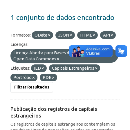
1 conjunto de dados encontrado
Formatos:
OData
JSON
HTML
API
Licenças:
Licença Aberta para Bases de Dados (ODbL) do
Open Data Commons
Etiquetas:
IED
Capitais Estrangeiros
Portfólio
RDE
Filtrar Resultados
Publicação dos registros de capitais
estrangeiros
Os registros de capitais estrangeiros contemplam os
seguintes tipos de operações, criadas ou encerradas