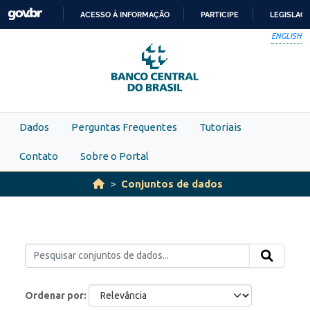
Skip to main content
ACESSO À INFORMAÇÃO
PARTICIPE
LEGISLAÇ
IR
ENGLISH
PARA
O
CONTEÚDO
Dados
Perguntas Frequentes
Tutoriais
Contato
Sobre o Portal
Conjuntos de dados
Ordenar por