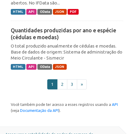
abertos. No IFData são...
HTML
API
OData
JSON
PDF
Quantidades produzidas por ano e espécie
(cédulas e moedas)
O total produzido anualmente de cédulas e moedas.
Base de dados de origem: Sistema de administração do
Meio Circulante - Sismecir
HTML
API
OData
JSON
1
2
3
»
Você também pode ter acesso a esses registros usando a
API
(veja
Documentação da API
).