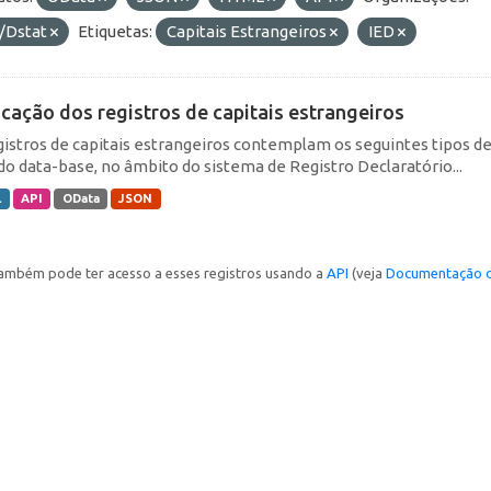
/Dstat
Etiquetas:
Capitais Estrangeiros
IED
icação dos registros de capitais estrangeiros
gistros de capitais estrangeiros contemplam os seguintes tipos d
do data-base, no âmbito do sistema de Registro Declaratório...
L
API
OData
JSON
ambém pode ter acesso a esses registros usando a
API
(veja
Documentação d