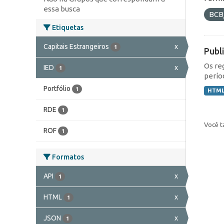
essa busca
BCB
Etiquetas
Capitais Estrangeiros
x
1
Publ
Os re
IED
x
1
perío
Portfólio
1
HTM
RDE
1
Você t
ROF
1
Formatos
API
x
1
HTML
x
1
JSON
x
1