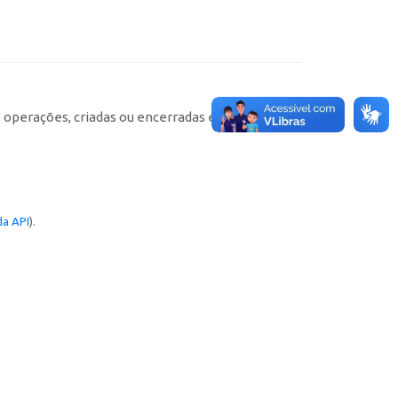
e operações, criadas ou encerradas em cada
a API
).