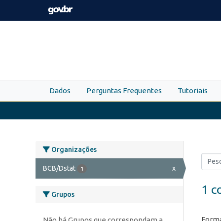
Skip to main content
Dados
Perguntas Frequentes
Tutoriais
Organizações
BCB/Dstat
x
1
1 c
Grupos
Forma
Não há Grupos que correspondam a