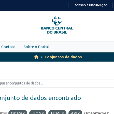
ACESSO À INFORMAÇÃO
IR
PARA
O
CONTEÚDO
Contato
Sobre o Portal
Conjuntos de dados
onjunto de dados encontrado
tos:
OData
JSON
HTML
API
Organizações: