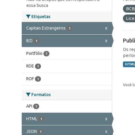
essa busca
BCB
Etiquetas
Lic
Capitais Estrangeiros
x
1
Publ
IED
x
1
Os re
Portfólio
1
perío
HTM
RDE
1
ROF
1
Você t
Formatos
API
1
HTML
x
1
JSON
x
1