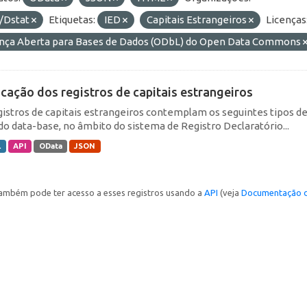
/Dstat
Etiquetas:
IED
Capitais Estrangeiros
Licenças
ença Aberta para Bases de Dados (ODbL) do Open Data Commons
icação dos registros de capitais estrangeiros
gistros de capitais estrangeiros contemplam os seguintes tipos d
do data-base, no âmbito do sistema de Registro Declaratório...
L
API
OData
JSON
ambém pode ter acesso a esses registros usando a
API
(veja
Documentação d