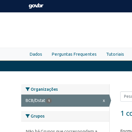
Skip to main content
Dados
Perguntas Frequentes
Tutoriais
Organizações
BCB/Dstat
x
1
1 c
Grupos
Forma
Não há Grupos que correspondam a