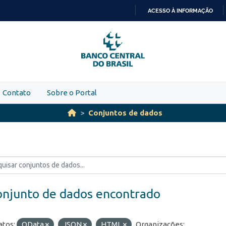
ACESSO À INFORMAÇÃO
IR
PARA
O
CONTEÚDO
Contato
Sobre o Portal
Conjuntos de dados
onjunto de dados encontrado
tos:
OData
JSON
HTML
Organizações: