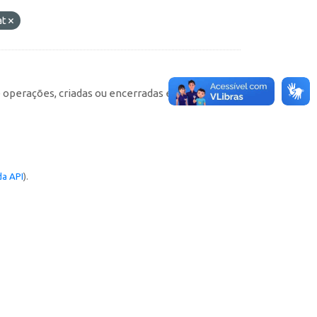
at
e operações, criadas ou encerradas em cada
a API
).