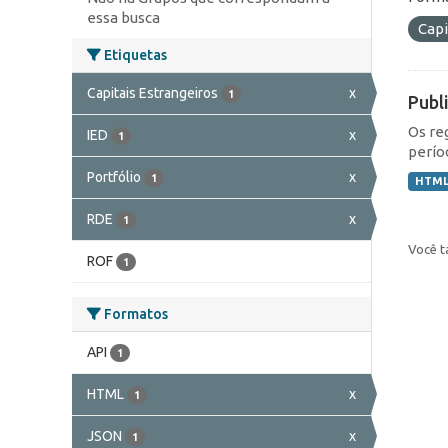
essa busca
Capi
Etiquetas
Capitais Estrangeiros
x
1
Publ
Os re
IED
x
1
perío
Portfólio
x
1
HTM
RDE
x
1
Você t
ROF
1
Formatos
API
1
HTML
x
1
JSON
x
1