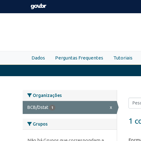
Skip to main content
Dados
Perguntas Frequentes
Tutoriais
Organizações
BCB/Dstat
x
1
1 c
Grupos
Forma
Não há Grupos que correspondam a