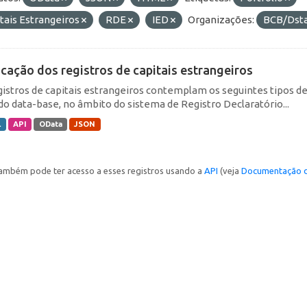
tais Estrangeiros
RDE
IED
Organizações:
BCB/Dst
icação dos registros de capitais estrangeiros
gistros de capitais estrangeiros contemplam os seguintes tipos d
do data-base, no âmbito do sistema de Registro Declaratório...
L
API
OData
JSON
ambém pode ter acesso a esses registros usando a
API
(veja
Documentação d