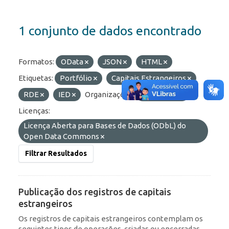
1 conjunto de dados encontrado
Formatos:
OData
JSON
HTML
Etiquetas:
Portfólio
Capitais Estrangeiros
RDE
IED
Organizações:
BCB/Dstat
Licenças:
Licença Aberta para Bases de Dados (ODbL) do
Open Data Commons
Filtrar Resultados
Publicação dos registros de capitais
estrangeiros
Os registros de capitais estrangeiros contemplam os
seguintes tipos de operações, criadas ou encerradas