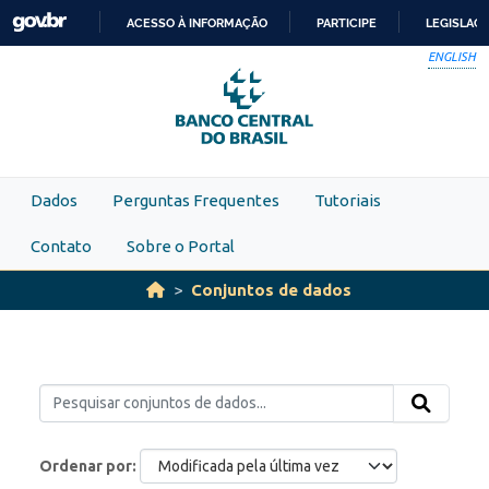
Skip to main content
ACESSO À INFORMAÇÃO
PARTICIPE
LEGISLAÇ
IR
ENGLISH
PARA
O
CONTEÚDO
Dados
Perguntas Frequentes
Tutoriais
Contato
Sobre o Portal
Conjuntos de dados
Ordenar por