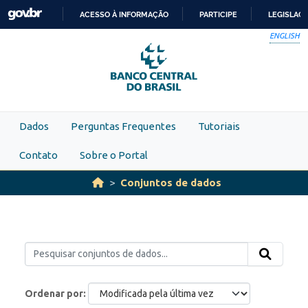
Skip to main content
ACESSO À INFORMAÇÃO
PARTICIPE
LEGISLAÇ
IR
ENGLISH
PARA
O
CONTEÚDO
Dados
Perguntas Frequentes
Tutoriais
Contato
Sobre o Portal
Conjuntos de dados
Ordenar por