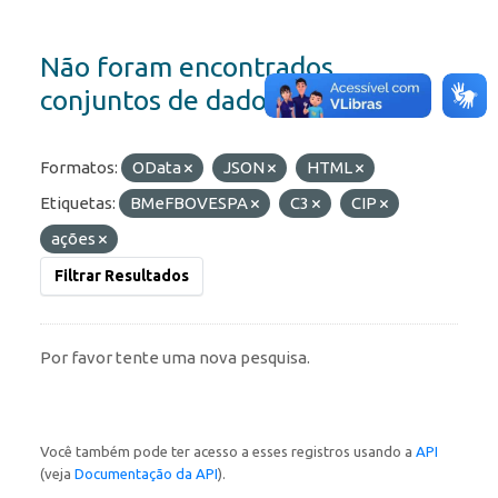
Não foram encontrados
conjuntos de dados
Formatos:
OData
JSON
HTML
Etiquetas:
BMeFBOVESPA
C3
CIP
ações
Filtrar Resultados
Por favor tente uma nova pesquisa.
Você também pode ter acesso a esses registros usando a
API
(veja
Documentação da API
).