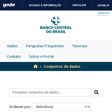
Skip to main content
ACESSO À INFORMAÇÃO
PARTICIPE
LEGISLAÇ
IR
ENGLISH
PARA
O
CONTEÚDO
Dados
Perguntas Frequentes
Tutoriais
Contato
Sobre o Portal
Conjuntos de dados
Ordenar por