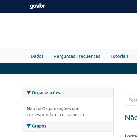
Skip to main content
Dados
Perguntas Frequentes
Tutoriais
Organizações
Não há Organizações que
correspondam a essa busca
Não
Grupos
Forma