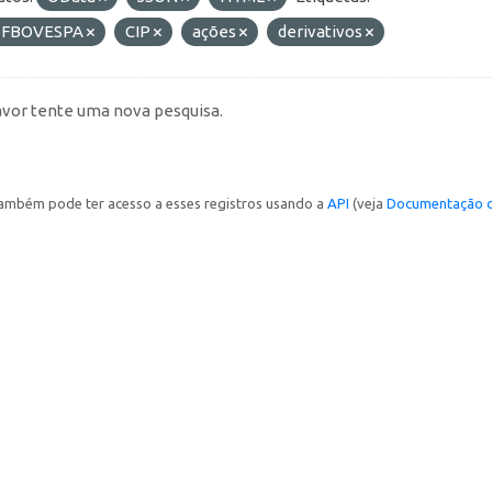
FBOVESPA
CIP
ações
derivativos
avor tente uma nova pesquisa.
ambém pode ter acesso a esses registros usando a
API
(veja
Documentação d