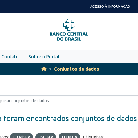
ACESSO À INFORMAÇÃO
IR
PARA
O
CONTEÚDO
Contato
Sobre o Portal
Conjuntos de dados
 foram encontrados conjuntos de dados
tos:
OData
JSON
HTML
Etiquetas: