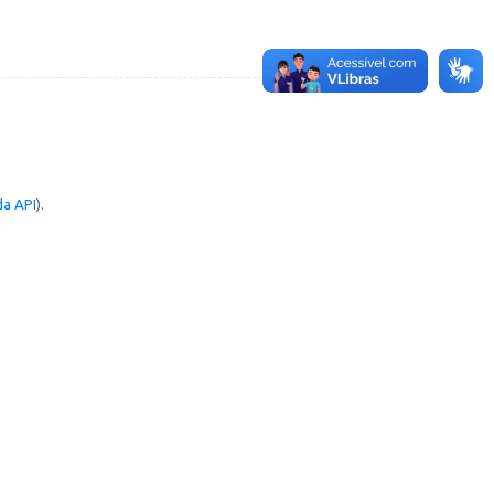
a API
).