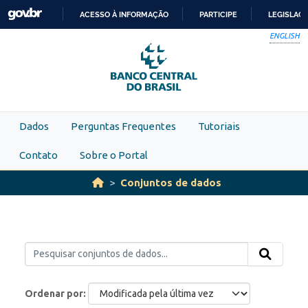
Skip to main content
ACESSO À INFORMAÇÃO
PARTICIPE
LEGISLAÇ
IR
ENGLISH
PARA
O
CONTEÚDO
Dados
Perguntas Frequentes
Tutoriais
Contato
Sobre o Portal
Conjuntos de dados
Ordenar por