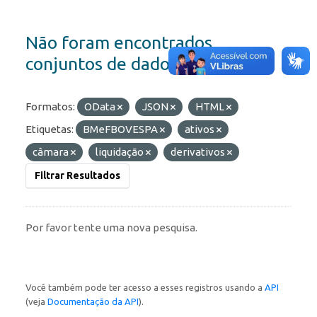
Não foram encontrados
conjuntos de dados
Formatos:
OData
JSON
HTML
Etiquetas:
BMeFBOVESPA
ativos
câmara
liquidação
derivativos
Filtrar Resultados
Por favor tente uma nova pesquisa.
Você também pode ter acesso a esses registros usando a
API
(veja
Documentação da API
).