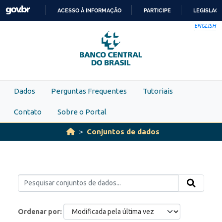
Skip to main content
ACESSO À INFORMAÇÃO
PARTICIPE
LEGISLAÇ
IR
ENGLISH
PARA
O
CONTEÚDO
Dados
Perguntas Frequentes
Tutoriais
Contato
Sobre o Portal
Conjuntos de dados
Ordenar por