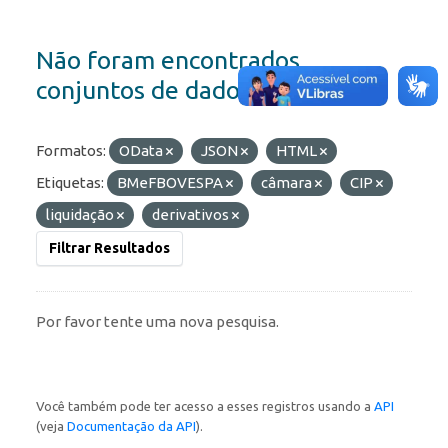
Não foram encontrados
conjuntos de dados
Formatos:
OData
JSON
HTML
Etiquetas:
BMeFBOVESPA
câmara
CIP
liquidação
derivativos
Filtrar Resultados
Por favor tente uma nova pesquisa.
Você também pode ter acesso a esses registros usando a
API
(veja
Documentação da API
).