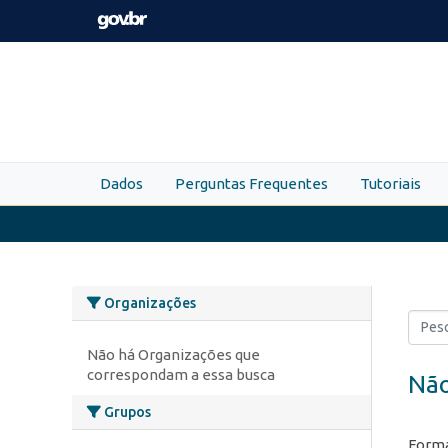
Skip to main content
Dados
Perguntas Frequentes
Tutoriais
Organizações
Não há Organizações que
correspondam a essa busca
Não
Grupos
Forma