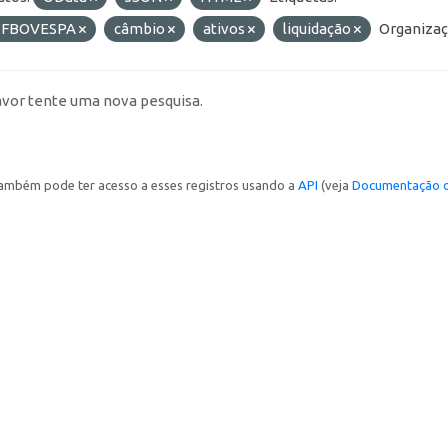
FBOVESPA
câmbio
ativos
liquidação
Organizaç
avor tente uma nova pesquisa.
ambém pode ter acesso a esses registros usando a
API
(veja
Documentação d