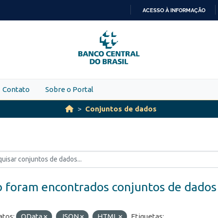
ACESSO À INFORMAÇÃO
IR
PARA
O
CONTEÚDO
Contato
Sobre o Portal
Conjuntos de dados
 foram encontrados conjuntos de dados
tos:
OData
JSON
HTML
Etiquetas: