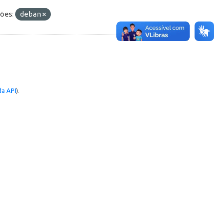
ões:
deban
a API
).