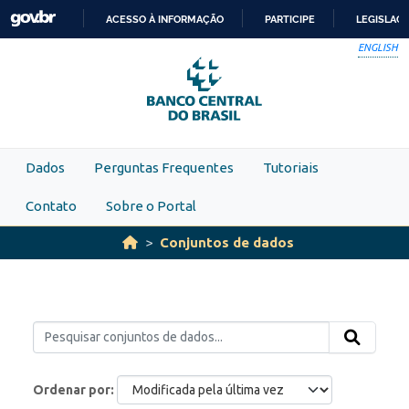
Skip to main content
ACESSO À INFORMAÇÃO
PARTICIPE
LEGISLAÇ
IR
ENGLISH
PARA
O
CONTEÚDO
Dados
Perguntas Frequentes
Tutoriais
Contato
Sobre o Portal
Conjuntos de dados
Ordenar por