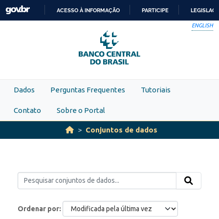
Skip to main content
ACESSO À INFORMAÇÃO
PARTICIPE
LEGISLAÇ
IR
ENGLISH
PARA
O
CONTEÚDO
Dados
Perguntas Frequentes
Tutoriais
Contato
Sobre o Portal
Conjuntos de dados
Ordenar por