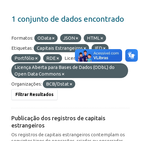
1 conjunto de dados encontrado
Formatos:
OData
JSON
HTML
Etiquetas:
Capitais Estrangeiros
IED
Portfólio
RDE
Licenças:
Licença Aberta para Bases de Dados (ODbL) do
Open Data Commons
Organizações:
BCB/Dstat
Filtrar Resultados
Publicação dos registros de capitais
estrangeiros
Os registros de capitais estrangeiros contemplam os
seguintes tipos de operações, criadas ou encerradas