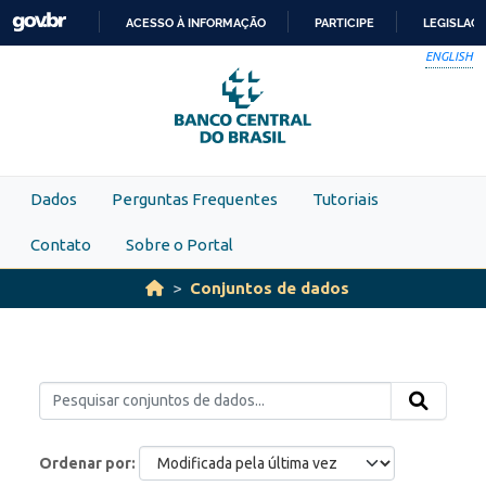
Skip to main content
ACESSO À INFORMAÇÃO
PARTICIPE
LEGISLAÇ
IR
ENGLISH
PARA
O
CONTEÚDO
Dados
Perguntas Frequentes
Tutoriais
Contato
Sobre o Portal
Conjuntos de dados
Ordenar por