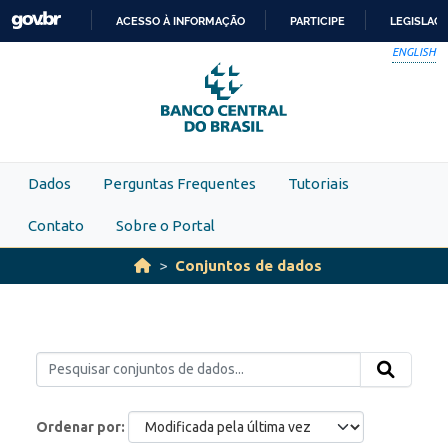
Skip to main content
ACESSO À INFORMAÇÃO
PARTICIPE
LEGISLAÇ
IR
ENGLISH
PARA
O
CONTEÚDO
Dados
Perguntas Frequentes
Tutoriais
Contato
Sobre o Portal
Conjuntos de dados
Ordenar por