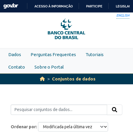
Skip to main content
ACESSO À INFORMAÇÃO
PARTICIPE
LEGISLAÇ
IR
ENGLISH
PARA
O
CONTEÚDO
Dados
Perguntas Frequentes
Tutoriais
Contato
Sobre o Portal
Conjuntos de dados
Ordenar por