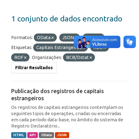
1 conjunto de dados encontrado
Formatos:
OData
JSON
HTML
Etiquetas:
Capitais Estrangeiros
RDE
ROF
Organizações:
BCB/Dstat
Filtrar Resultados
Publicação dos registros de capitais
estrangeiros
Os registros de capitais estrangeiros contemplam os
seguintes tipos de operações, criadas ou encerradas
em cada período data-base, no âmbito do sistema de
Registro Declaratório...
HTML
API
OData
JSON