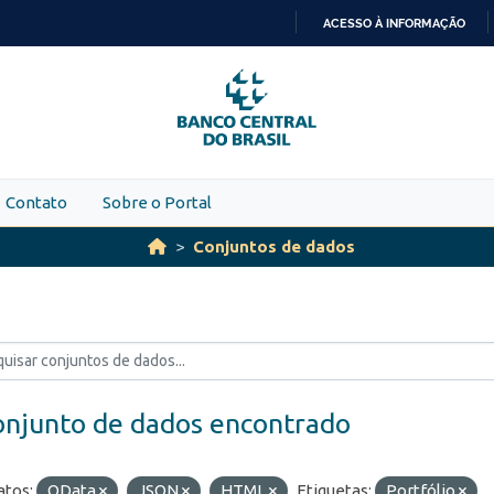
ACESSO À INFORMAÇÃO
IR
PARA
O
CONTEÚDO
Contato
Sobre o Portal
Conjuntos de dados
onjunto de dados encontrado
tos:
OData
JSON
HTML
Etiquetas:
Portfólio