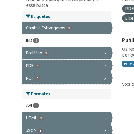
essa busca
RD
Etiquetas
Lic
Capitais Estrangeiros
x
1
Publ
IED
1
Os re
Portfólio
x
1
perío
HTM
RDE
x
1
ROF
x
1
Você t
Formatos
API
1
HTML
x
1
JSON
x
1