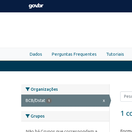
Skip to main content
Dados
Perguntas Frequentes
Tutoriais
Organizações
BCB/Dstat
x
1
1 c
Grupos
Forma
Não há Grupos que correspondam a