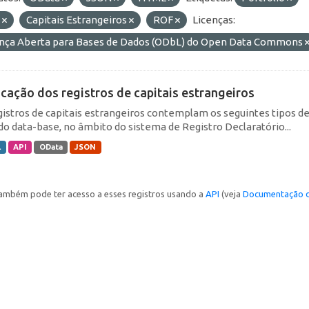
E
Capitais Estrangeiros
ROF
Licenças:
ença Aberta para Bases de Dados (ODbL) do Open Data Commons
icação dos registros de capitais estrangeiros
gistros de capitais estrangeiros contemplam os seguintes tipos d
do data-base, no âmbito do sistema de Registro Declaratório...
L
API
OData
JSON
ambém pode ter acesso a esses registros usando a
API
(veja
Documentação d