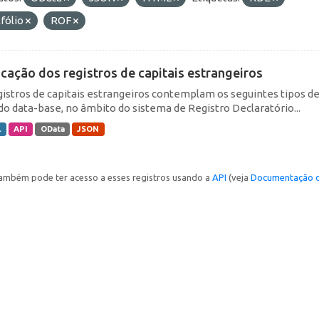
fólio
ROF
icação dos registros de capitais estrangeiros
gistros de capitais estrangeiros contemplam os seguintes tipos d
do data-base, no âmbito do sistema de Registro Declaratório...
L
API
OData
JSON
ambém pode ter acesso a esses registros usando a
API
(veja
Documentação d