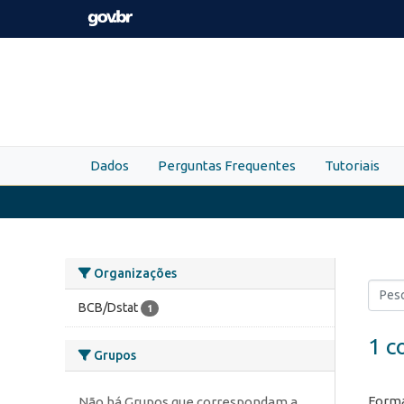
Skip to main content
Dados
Perguntas Frequentes
Tutoriais
Organizações
BCB/Dstat
1
1 c
Grupos
Forma
Não há Grupos que correspondam a