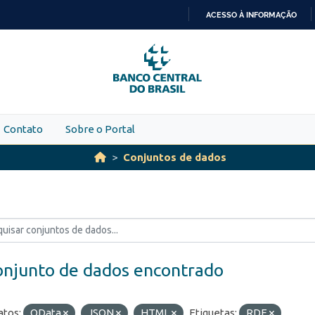
ACESSO À INFORMAÇÃO
IR
PARA
O
CONTEÚDO
Contato
Sobre o Portal
Conjuntos de dados
onjunto de dados encontrado
tos:
OData
JSON
HTML
Etiquetas:
RDE