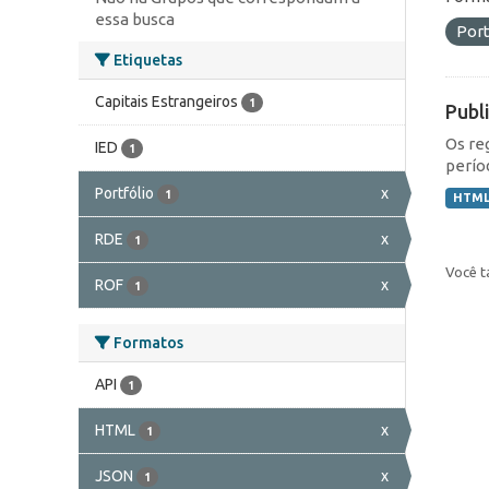
essa busca
Port
Etiquetas
Capitais Estrangeiros
1
Publ
Os re
IED
1
perío
Portfólio
x
1
HTM
RDE
x
1
Você t
ROF
x
1
Formatos
API
1
HTML
x
1
JSON
x
1