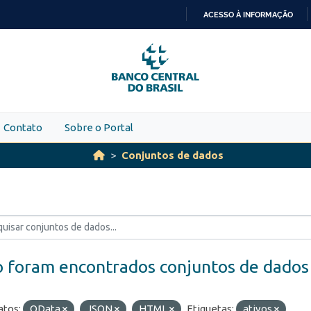
ACESSO À INFORMAÇÃO
IR
PARA
O
CONTEÚDO
Contato
Sobre o Portal
Conjuntos de dados
 foram encontrados conjuntos de dados
tos:
OData
JSON
HTML
Etiquetas:
ativos