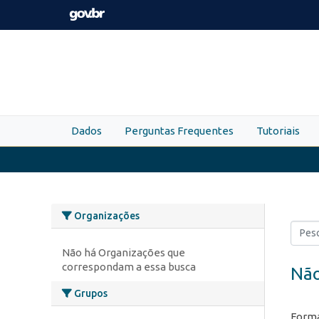
Skip to main content
Dados
Perguntas Frequentes
Tutoriais
Organizações
Não há Organizações que
correspondam a essa busca
Não
Grupos
Forma