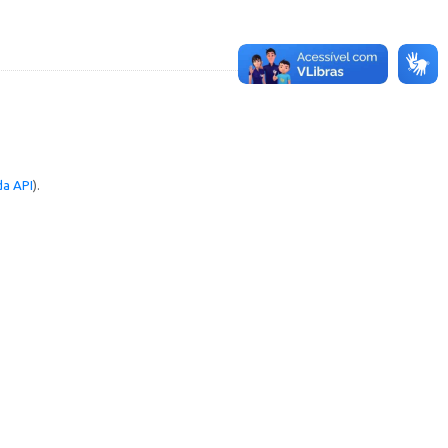
a API
).