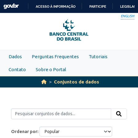
Skip to main content
ACESSO À INFORMAÇÃO
PARTICIPE
LEGISLAÇ
IR
ENGLISH
PARA
O
CONTEÚDO
Dados
Perguntas Frequentes
Tutoriais
Contato
Sobre o Portal
Conjuntos de dados
Ordenar por