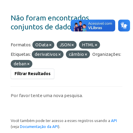
Não foram encontrados
conjuntos de dados
Formatos:
OData
JSON
HTML
Etiquetas:
derivativos
câmbio
Organizações:
deban
Filtrar Resultados
Por favor tente uma nova pesquisa.
Você também pode ter acesso a esses registros usando a
API
(veja
Documentação da API
).