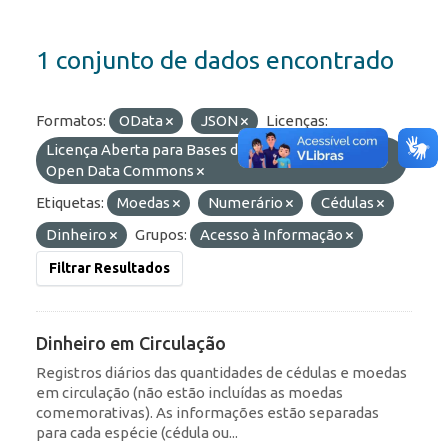
1 conjunto de dados encontrado
Formatos:
OData
JSON
Licenças:
Licença Aberta para Bases de Dados (ODbL) do
Open Data Commons
Etiquetas:
Moedas
Numerário
Cédulas
Dinheiro
Grupos:
Acesso à Informação
Filtrar Resultados
Dinheiro em Circulação
Registros diários das quantidades de cédulas e moedas
em circulação (não estão incluídas as moedas
comemorativas). As informações estão separadas
para cada espécie (cédula ou...