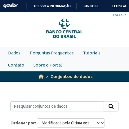
Skip to main content
ACESSO À INFORMAÇÃO
PARTICIPE
LEGISLAÇ
IR
ENGLISH
PARA
O
CONTEÚDO
Dados
Perguntas Frequentes
Tutoriais
Contato
Sobre o Portal
Conjuntos de dados
Ordenar por