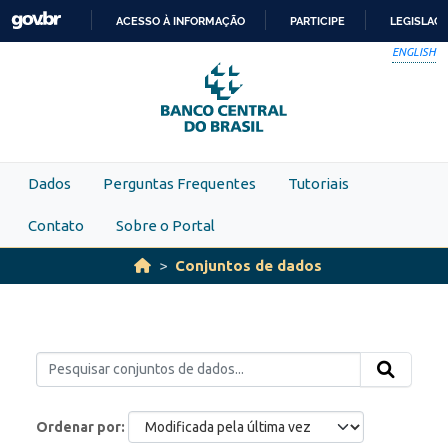
Skip to main content
ACESSO À INFORMAÇÃO
PARTICIPE
LEGISLAÇ
IR
ENGLISH
PARA
O
CONTEÚDO
Dados
Perguntas Frequentes
Tutoriais
Contato
Sobre o Portal
Conjuntos de dados
Ordenar por