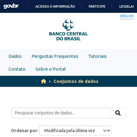
Skip to main content
ACESSO À INFORMAÇÃO
PARTICIPE
LEGISLAÇ
IR
ENGLISH
PARA
O
CONTEÚDO
Dados
Perguntas Frequentes
Tutoriais
Contato
Sobre o Portal
Conjuntos de dados
Ordenar por