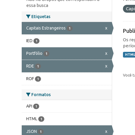
essa busca
Capi
Etiquetas
Capitais Estrangeiros
x
1
Publ
Os re
IED
1
perío
Portfólio
x
1
HTM
RDE
x
1
Você t
ROF
1
Formatos
API
1
HTML
1
JSON
x
1