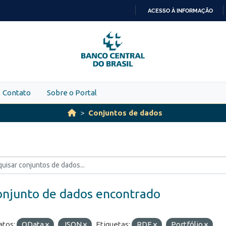
ACESSO À INFORMAÇÃO
IR
PARA
O
CONTEÚDO
Contato
Sobre o Portal
Conjuntos de dados
onjunto de dados encontrado
tos:
OData
JSON
Etiquetas:
RDE
Portfólio