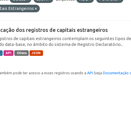
tais Estrangeiros
icação dos registros de capitais estrangeiros
gistros de capitais estrangeiros contemplam os seguintes tipos d
do data-base, no âmbito do sistema de Registro Declaratório...
L
API
OData
JSON
ambém pode ter acesso a esses registros usando a
API
(veja
Documentação d