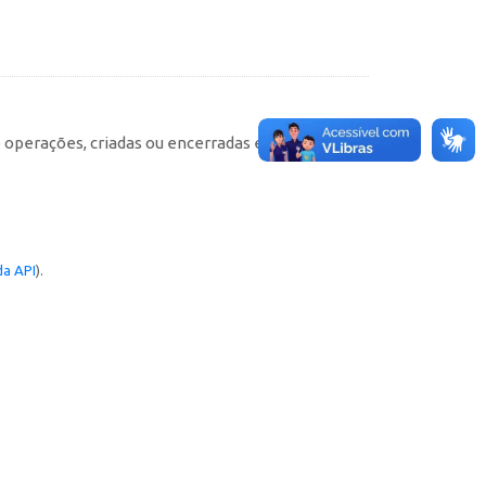
e operações, criadas ou encerradas em cada
a API
).