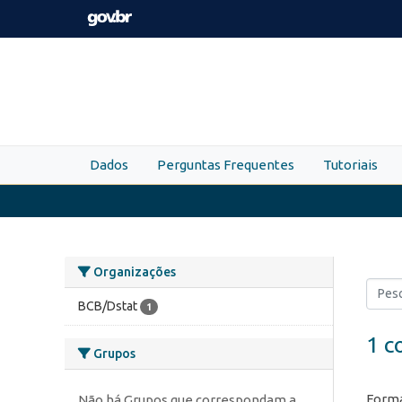
Skip to main content
Dados
Perguntas Frequentes
Tutoriais
Organizações
BCB/Dstat
1
1 c
Grupos
Forma
Não há Grupos que correspondam a