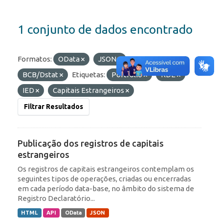
1 conjunto de dados encontrado
Formatos:
OData
JSON
Organizações:
BCB/Dstat
Etiquetas:
Portfólio
RDE
IED
Capitais Estrangeiros
Filtrar Resultados
Publicação dos registros de capitais
estrangeiros
Os registros de capitais estrangeiros contemplam os
seguintes tipos de operações, criadas ou encerradas
em cada período data-base, no âmbito do sistema de
Registro Declaratório...
HTML
API
OData
JSON