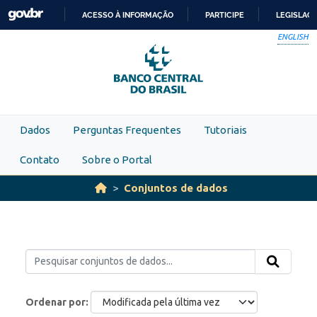
Skip to main content
ACESSO À INFORMAÇÃO
PARTICIPE
LEGISLAÇ
IR
ENGLISH
PARA
O
CONTEÚDO
Dados
Perguntas Frequentes
Tutoriais
Contato
Sobre o Portal
Conjuntos de dados
Ordenar por